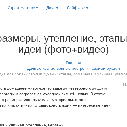
Строительство
Дача
Лайфхаки
размеры, утепление, этап
идеи (фото+видео)
Главная
Дачные хозяйственные постройки своими руками
дка для собаки своими руками: схемы, домашняя и уличная, утепл
П
 есть домашнее животное, то вашему четвероногому другу
 непогоды и согреваться холодной зимней ночью. В статье
 ее размеры, используемые материалы, этапы
вых и практичных готовых конструкций — интересные идеи