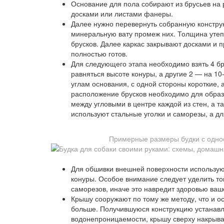
Основание для пола собирают из брусьев на
досками или листами фанеры.
Далее нужно перевернуть собранную констру
минеральную вату промеж них. Толщина уте
брусков. Далее каркас закрывают досками и 
полностью готов.
Для следующего этапа необходимо взять 4 бр
равняться высоте конуры, а другие 2 — на 1
углам основания, с одной стороны короткие,
расположение брусков необходимо для образ
между угловыми в центре каждой из стен, а т
используют стальные уголки и саморезы, а д
Примерные размеры будки с однос
Для обшивки внешней поверхности используют
конуры. Особое внимание следует уделить то
саморезов, иначе это навредит здоровью ваш
Крышу сооружают по тому же методу, что и о
больше. Получившуюся конструкцию устанавл
водонепроницаемости, крышу сверху накрыв