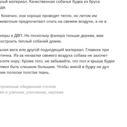
ный материал. Качественная собачья будка из бруса
ида.
 Конечно, они хорошо проводят тепло, но летом им
животные предпочитают спать на свежем воздухе, а не в
анеры и ДВП. Но поскольку фанера тоньше дерева, вам
построить теплый собачий домик.
ьная вата или другой подходящий материал. Главное при
тична. Из-за нехватки свежего воздуха собака не захочет
есите нору. Кроме того, не забывайте, что пол и крыша будки
олжен быть слишком большим. Чтобы зимой в будку не дул
ие полоски толстая ткань.
строенным обеденным столом