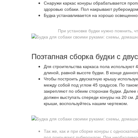
Снаружи каркас конуры обрабатывается пропит
здоровью собаки. Пол накрывают рубероидом
Будка устанавливается на хорошо освещенно
При установке будки нужно помнить, ч
Поэтапная сборка будки с дву
Для строительства каркаса пола используют 4
длиной, равной высоте будки. В конце данно
Чтобы построить двускатную крышу использую
между собой под углом 45 градусов. По тако
закрепляют по обеим сторонам будки. Далее
должен выступать спереди конуры на 20 см. Д
крыши, воспользуйтесь нашим чертежом.
Так же, как и при сборке конуры с односкатн
пол покрывают рубероидом. При необходимос