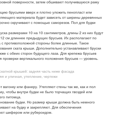
 ровной поверхности, затем обшивают получившуюся раму
кцию брусьями вверх и плотно уложить пенопласт или
пляющего материала будет зависеть от ширины деревянных
прочно скручивают с помощью саморезов. Пол для будки
уска размерами 10 на 10 сантиметров, длины 2 из них будут
0-12 см длиннее предыдущих брусьев. Их располагают по
 а с противоположной стороны более длинные. Такое
ования ската крыши. Дополнительно устанавливают бруски
акже с обеих сторон будущего лаза. Для крепежа брусьев
ля проверки вертикального положения брусьев — уровень.
катной крышей: задняя часть ниже фасада
 вагонку или фанеру. Утепляют стены так же, как и пол
му, чтобы внутри будки не было торчащих гвоздей или
его питомца.
снование будки. Но размер крыши должна быть немного
ивают на будку и закрепляют. Для обеспечения
ают шифером или рубероидом.