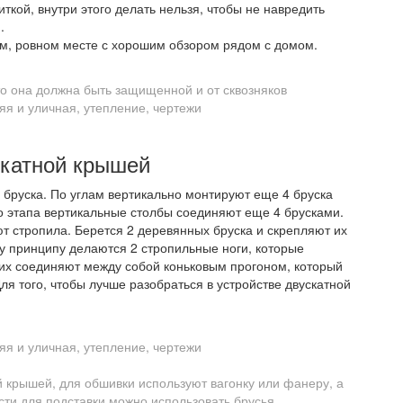
кой, внутри этого делать нельзя, чтобы не навредить
.
м, ровном месте с хорошим обзором рядом с домом.
то она должна быть защищенной и от сквозняков
скатной крышей
 бруска. По углам вертикально монтируют еще 4 бруска
го этапа вертикальные столбы соединяют еще 4 брусками.
т стропила. Берется 2 деревянных бруска и скрепляют их
му принципу делаются 2 стропильные ноги, которые
 их соединяют между собой коньковым прогоном, который
ля того, чтобы лучше разобраться в устройстве двускатной
ой крышей, для обшивки используют вагонку или фанеру, а
ти для подставки можно использовать брусья.