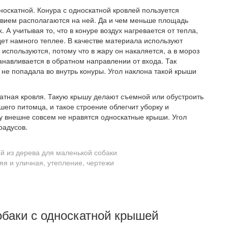
носкатной. Конура с односкатной кровлей пользуется
ствием располагаются на ней. Да и чем меньше площадь
 А учитывая то, что в конуре воздух нагревается от тепла,
дет намного теплее. В качестве материала используют
используются, потому что в жару он накаляется, а в мороз
анавливается в обратном направлении от входа. Так
 не попадала во внутрь конуры. Угол наклона такой крыши
катная кровля. Такую крышу делают съемной или обустроить
шего питомца, и такое строение облегчит уборку и
у внешне совсем не нравятся односкатные крыши. Угол
радусов.
ей из дерева для маленькой собаки
обаки с односкатной крышей