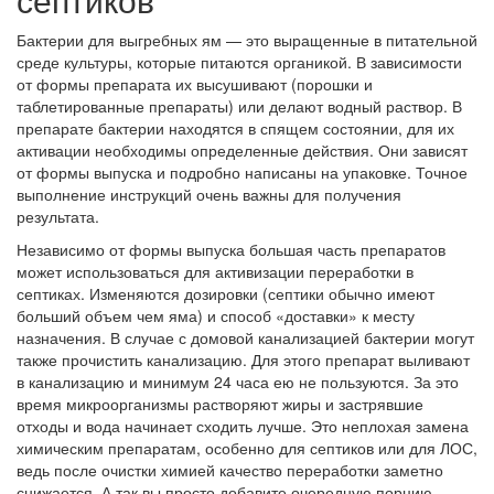
Бактерии для выгребных ям — это выращенные в питательной
среде культуры, которые питаются органикой. В зависимости
от формы препарата их высушивают (порошки и
таблетированные препараты) или делают водный раствор. В
препарате бактерии находятся в спящем состоянии, для их
активации необходимы определенные действия. Они зависят
от формы выпуска и подробно написаны на упаковке. Точное
выполнение инструкций очень важны для получения
результата.
Независимо от формы выпуска большая часть препаратов
может использоваться для активизации переработки в
септиках. Изменяются дозировки (септики обычно имеют
больший объем чем яма) и способ «доставки» к месту
назначения. В случае с домовой канализацией бактерии могут
также прочистить канализацию. Для этого препарат выливают
в канализацию и минимум 24 часа ею не пользуются. За это
время микроорганизмы растворяют жиры и застрявшие
отходы и вода начинает сходить лучше. Это неплохая замена
химическим препаратам, особенно для септиков или для ЛОС,
ведь после очистки химией качество переработки заметно
снижается. А так вы просто добавите очередную порцию