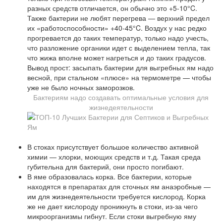
разных средств отличается, он обычно это +5-10°C.
Также бактерии не любят перегрева — верхний предел
их «работоспособности» +40-45°C. Воздух у нас редко
прогревается до таких температур, только надо учесть,
что разложение органики идет с выделением тепла, так
что жижа вполне может нагреться и до таких градусов.
Вывод прост: засыпать бактерии для выгребных ям надо
весной, при стальном «плюсе» на термометре — чтобы
уже не было ночных заморозков.
Бактериям надо создавать оптимальные условия для
жизнедеятельности
В стоках присутствует большое количество активной
химии — хлорки, моющих средств и т.д. Такая среда
губительна для бактерий, они просто погибают.
В яме образовалась корка. Все бактерии, которые
находятся в препаратах для сточных ям анаэробные —
им для жизнедеятельности требуется кислород. Корка
же не дает кислороду проникнуть в стоки, из-за чего
микроорганизмы гибнут. Если стоки выгребную яму