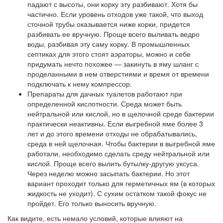
падают с высоты, они корку эту разбивают. Хотя бы
частично. Если уровень отходов уже такой, что выход
сточной трубы оказывается ниже корки, придется
разбивать ее вручную. Проще всего выливать ведро
воды, разбивая эту саму корку. В промышленных
септиках для этого стоят аэраторы, можно и себе
придумать нечто похожее — закинуть в яму шланг с
проделанными в нем отверстиями и время от времени
подключать к нему компрессор.
Препараты для дачных туалетов работают при
определенной кислотности. Среда может быть
нейтральной или кислой, но в щелочной среде бактерии
практически неактивны. Если выгребной яме более 3
лет и до этого времени отходы не обрабатывались,
среда в ней щелочная. Чтобы бактерии в выгребной яме
работали, необходимо сделать среду нейтральной или
кислой. Проще всего вылить бутылку-другую уксуса.
Через неделю можно засыпать бактерии. Но этот
вариант проходит только для герметичных ям (в которых
жидкость не уходит). С сухим остатком такой фокус не
пройдет. Его только выносить вручную.
Как видите, есть немало условий, которые влияют на