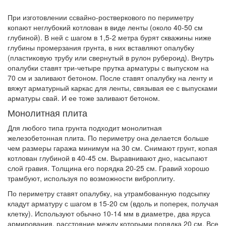
При изготовлении ссвайно-ростверкового по периметру
копают неглубокий котлован в виде ленты (около 40-50 см
глубиной). В ней с шагом в 1,5-2 метра бурят скважины ниже
глубины промерзания грунта, в них вставляют опалубку
(пластиковую трубу или свернутый в рулон рубероид). Внутрь
опалубки ставят три-четыре прутка арматуры с выпуском на
70 см и заливают бетоном. После ставят опалубку на ленту и
вяжут арматурный каркас для ленты, связывая ее с выпусками
арматуры свай. И ее тоже заливают бетоном.
Монолитная плита
Для любого типа грунта подходит монолитная
железобетонная плита. По периметру она делается больше
чем размеры гаража минимум на 30 см. Снимают грунт, копая
котлован глубиной в 40-45 см. Выравнивают дно, насыпают
слой гравия. Толщина его порядка 20-25 см. Гравий хорошо
трамбуют, используя по возможности виброплиту.
По периметру ставят опалубку, на утрамбованную подсыпку
кладут арматуру с шагом в 15-20 см (вдоль и поперек, получая
клетку). Используют обычно 10-14 мм в диаметре, два яруса
армирования, расстояние между которыми порядка 20 см. Все