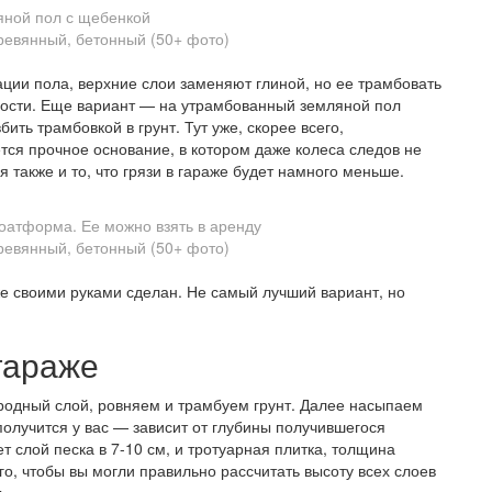
ной пол с щебенкой
ации пола, верхние слои заменяют глиной, но ее трамбовать
тности. Еще вариант — на утрамбованный земляной пол
бить трамбовкой в грунт. Тут уже, скорее всего,
ся прочное основание, в котором даже колеса следов не
 также и то, что грязи в гараже будет намного меньше.
оатформа. Ее можно взять в аренду
же своими руками сделан. Не самый лучший вариант, но
гараже
родный слой, ровняем и трамбуем грунт. Далее насыпаем
получится у вас — зависит от глубины получившегося
ет слой песка в 7-10 см, и тротуарная плитка, толщина
го, чтобы вы могли правильно рассчитать высоту всех слоев