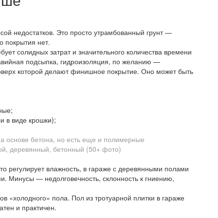
сой недостатков. Это просто утрамбованный грунт —
о покрытия нет.
бует солидных затрат и значительного количества времени
равийная подсыпка, гидроизоляция, по желанию —
поверх которой делают финишное покрытие. Оно может быть
ные;
 в виде крошки);
а основе бетона, но есть еще и полимерные
то регулирует влажность, в гараже с деревянными полами
и. Минусы — недолговечность, склонность к гниению,
тов «холодного» пола. Пол из тротуарной плитки в гараже
атен и практичен.