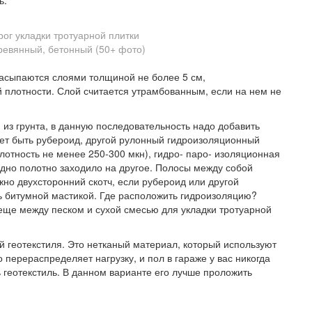
ь.
ог укладки тротуарной плитки
насыпаются слоями толщиной не более 5 см,
й плотности. Слой считается утрамбованным, если на нем не
 из грунта, в данную последовательность надо добавить
жет быть рубероид, другой рулонный гидроизоляционный
лотность не менее 250-300 мкн), гидро- паро- изоляционная
дно полотно заходило на другое. Полосы между собой
жно двухсторонний скотч, если рубероид или другой
 битумной мастикой. Где расположить гидроизоляцию?
 еще между песком и сухой смесью для укладки тротуарной
й геотекстиля. Это нетканый материал, который используют
 перераспределяет нагрузку, и пол в гараже у вас никогда
ь геотекстиль. В данном варианте его лучше проложить