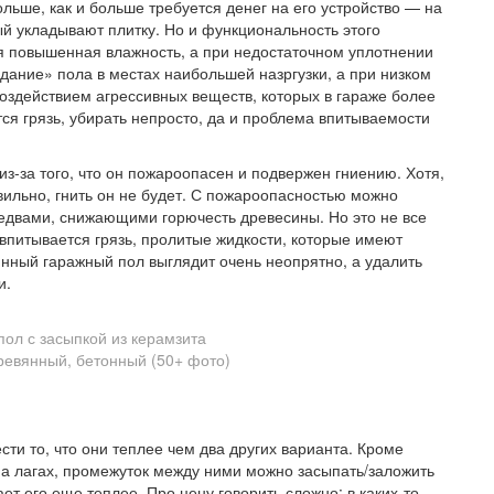
ольше, как и больше требуется денег на его устройство — на
ый укладывают плитку. Но и функциональность этого
 повышенная влажность, а при недостаточном уплотнении
ание» пола в местах наибольшей назргузки, а при низком
воздействием агрессивных веществ, которых в гараже более
ся грязь, убирать непросто, да и проблема впитываемости
из-за того, что он пожароопасен и подвержен гниению. Хотя,
вильно, гнить он не будет. С пожароопасностью можно
едвами, снижающими горючесть древесины. Но это не все
и впитывается грязь, пролитые жидкости, которые имеют
нный гаражный пол выглядит очень неопрятно, а удалить
и.
ол с засыпкой из керамзита
ти то, что они теплее чем два других варианта. Кроме
 на лагах, промежуток между ними можно засыпать/заложить
т его еще теплее. Про цену говорить сложно: в каких-то