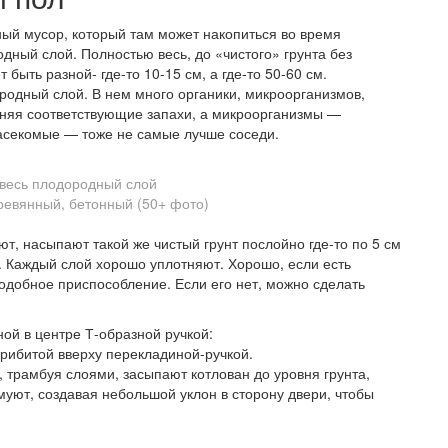
ный мусор, который там может накопиться во время
дный слой. Полностью весь, до «чистого» грунта без
быть разной- где-то 10-15 см, а где-то 50-60 см.
ородный слой. В нем много органики, микроорганизмов,
аняя соответствующие запахи, а микроорганизмы —
насекомые — тоже не самые лучше соседи.
 весь плодородный слой
ют, насыпают такой же чистый грунт послойно где-то по 5 см
). Каждый слой хорошо уплотняют. Хорошо, если есть
подобное приспособление. Если его нет, можно сделать
:
ной в центре Т-образной ручкой:
прибитой вверху перекладиной-ручкой.
 трамбуя слоями, засыпают котлован до уровня грунта,
уют, создавая небольшой уклон в сторону двери, чтобы