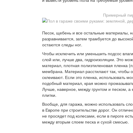
и вывести уровень пола на требуемый уровен
Примерный пир
Песок, щебень и все остальные материалы, 
разравнивается, затем трамбуется до высоко
остаются следы ног.
Чтобы исключить или уменьшить подсос влаги
слой или, лучше два, гидроизоляции. Это мо
материал, плотная полиэтиленовая пленка (п
мембрана. Материал расстилают так, чтобы о
склеивают. Если это пленка, использовать мо
подобный материал, края можно промазывать
Лучше, наверное, между грунтом и песком, а
плитки.
Вообще, для гаража, можно использовать сло
в Европе при строительстве дорог. Он отлично
не просядет под колесами, если в пироге ест
между вторым слоем песка и сухой смесью.