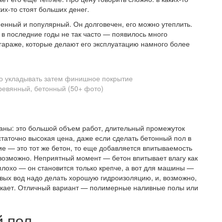
ких-то стоят больших денег.
енный и популярный. Он долговечен, его можно утеплить.
в последние годы не так часто — появилось много
гараже, которые делают его эксплуатацию намного более
о укладывать затем финишное покрытие
ваны: это большой объем работ, длительный промежуток
статочно высокая цена, даже если сделать бетонный пол в
ие — это тот же бетон, то еще добавляется впитываемость
евозможно. Неприятный момент — бетон впитывает влагу как
наплохо — он становится только крепче, а вот для машины —
овых вод надо делать хорошую гидроизоляцию, и, возможно,
скает. Отличный вариант — полимерные наливные полы или
й пол