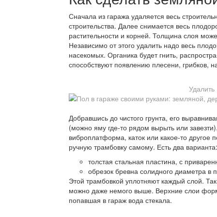
Сначала из гаража удаляется весь строитель
строительства. Далее снимается весь плодоро
растительности и корней. Толщина слоя может 
Независимо от этого удалить надо весь плод
насекомых. Органика будет гнить, распростр
способствуют появлению плесени, грибков, 
Удалить
Добравшись до чистого грунта, его выравнива
(можно яму где-то рядом вырыть или завезти
виброплатформа, каток или какое-то другое 
ручную трамбовку самому. Есть два варианта
толстая стальная пластина, с приварен
обрезок бревна солидного диаметра в 
Этой трамбовкой уплотняют каждый слой. Так,
можно даже немого выше. Верхние слои форм
попавшая в гараж вода стекала.