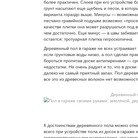
более практичен. Слоев при его устройстве б
грунт насыпают еще щебень и песок, в котор
варианта гораздо выше. Минусы — возможная
песчано-гравийной подушки возможно «просед
качестве плитки она может разрушаться под 
чем достаточно. Еще минус — в швы забивает
остается: тротуарная плитка гигроскопична.
Деревянный пол в гараже не всех устраивает 
если грунтовые воды низко, а пол сделан пра
бороться пропитав доски антипиренами — ср
недостатки. Не очень радует и то, что в доск
далеко не самый приятный запах. Пол деревя
все это из древесных волокон нет возможност
Деревянный п
К достоинствам деревянного пола можно отнес
всего при устройстве пола из досок в гараже
теплоизоляционными материалами, что сделае