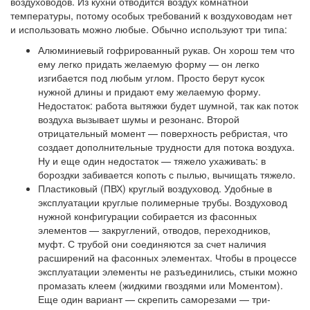
воздуховодов. Из кухни отводится воздух комнатной
температуры, потому особых требований к воздуховодам нет
и использовать можно любые. Обычно используют три типа:
Алюминиевый гофрированный рукав. Он хорош тем что
ему легко придать желаемую форму — он легко
изгибается под любым углом. Просто берут кусок
нужной длины и придают ему желаемую форму.
Недостаток: работа вытяжки будет шумной, так как поток
воздуха вызывает шумы и резонанс. Второй
отрицательный момент — поверхность ребристая, что
создает дополнительные трудности для потока воздуха.
Ну и еще один недостаток — тяжело ухаживать: в
бороздки забивается копоть с пылью, вычищать тяжело.
Пластиковый (ПВХ) круглый воздуховод. Удобные в
эксплуатации круглые полимерные трубы. Воздуховод
нужной конфигурации собирается из фасонных
элементов — закруглений, отводов, переходников,
муфт. С трубой они соединяются за счет наличия
расширений на фасонных элементах. Чтобы в процессе
эксплуатации элементы не разъединились, стыки можно
промазать клеем (жидкими гвоздями или Моментом).
Еще один вариант — скрепить саморезами — три-