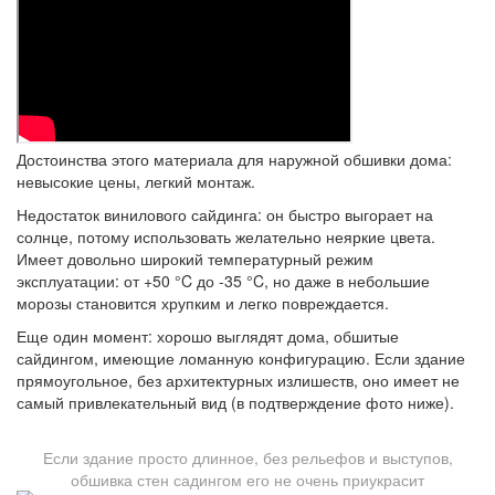
Достоинства этого материала для наружной обшивки дома:
невысокие цены, легкий монтаж.
Недостаток винилового сайдинга: он быстро выгорает на
солнце, потому использовать желательно неяркие цвета.
Имеет довольно широкий температурный режим
эксплуатации: от +50 °C до -35 °C, но даже в небольшие
морозы становится хрупким и легко повреждается.
Еще один момент: хорошо выглядят дома, обшитые
сайдингом, имеющие ломанную конфигурацию. Если здание
прямоугольное, без архитектурных излишеств, оно имеет не
самый привлекательный вид (в подтверждение фото ниже).
Если здание просто длинное, без рельефов и выступов,
обшивка стен садингом его не очень приукрасит