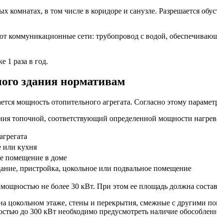
 комнатах, в том числе в коридоре и санузле. Разрешается обу
т коммуникационные сети: трубопровод с водой, обеспечивающ
 1 раза в год.
ного здания нормативам
ется мощность отопительного агрегата. Согласно этому парамет
ния топочной, соответствующий определенной мощности нагрев
агрегата
е или кухня
ое помещение в доме
дание, пристройка, цокольное или подвальное помещение
 мощностью не более 30 кВт. При этом ее площадь должна составл
на цокольном этаже, стены и перекрытия, смежные с другими п
тью до 300 кВт необходимо предусмотреть наличие обособленн