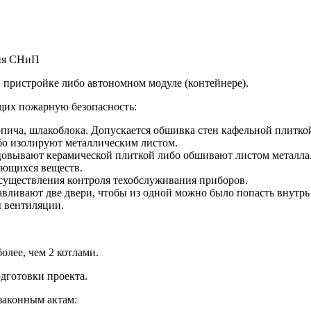
 пристройке либо автономном модуле (контейнере).
щих пожарную безопасность:
рпича, шлакоблока. Допускается обшивка стен кафельной плитко
бо изолируют металлическим листом.
цовывают керамической плиткой либо обшивают листом металла
яющихся веществ.
существления контроля техобслуживания приборов.
авливают две двери, чтобы из одной можно было попасть внутрь
ы вентиляции.
олее, чем 2 котлами.
дготовки проекта.
законным актам: