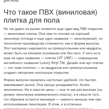
для пола.
Что такое ПВХ (виниловая)
плитка для пола
Не так давно на рынке появился еще один вид ПВХ покрытия
— виниловая плитка. Она чем-то похожа на хороший
линолеум (отсюда и еще одно название — линолеумная), но
технология производства отличается, как и форма выпуска.
Этот материал нарезается на прямоугольники или квадраты,
может быть на клеевом основании или без него. У него есть
еще не одно название — плитка LVT (ЛВТ) — сокращение
английского названия Luxury Vinyl Tile. Дизайн или арт плитка
— это тоже понятно — из квадратов или прямоугольников
создают авторские напольные покрытия.
Форма выпуска оказалась настолько удобной, что быстро
завоевывает рынок. Она проще укладывается, более
экономична. Не в смысле цены — она-то как раз высокая (на
уровне линолеума коммерческого класса), а в смысле того,
что обрезков остается минимум — намного меньше чем при
использовании линолеума. В этом, и в отличных
эксплуатационных характеристиках и состоит секрет ее