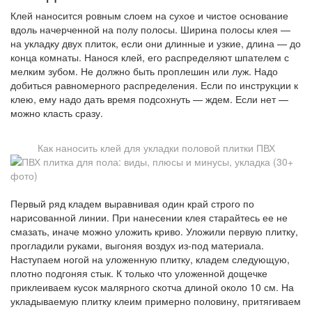
Клей наносится ровным слоем на сухое и чистое основание
вдоль начерченной на полу полосы. Ширина полосы клея —
на укладку двух плиток, если они длинные и узкие, длина — до
конца комнаты. Нанося клей, его распределяют шпателем с
мелким зубом. Не должно быть проплешин или луж. Надо
добиться равномерного распределения. Если по инструкции к
клею, ему надо дать время подсохнуть — ждем. Если нет —
можно класть сразу.
Как наносить клей для укладки половой плитки ПВХ
Первый ряд кладем выравнивая один край строго по
нарисованной линии. При нанесении клея старайтесь ее не
смазать, иначе можно уложить криво. Уложили первую плитку,
прогладили руками, выгоняя воздух из-под материала.
Наступаем ногой на уложенную плитку, кладем следующую,
плотно подгоняя стык. К только что уложенной дощечке
приклеиваем кусок малярного скотча длиной около 10 см. На
укладываемую плитку клеим примерно половину, притягиваем