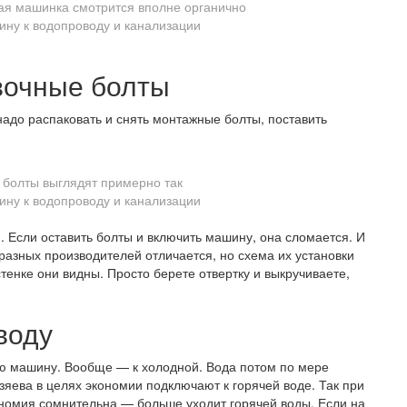
ая машинка смотрится вполне органично
вочные болты
адо распаковать и снять монтажные болты, поставить
болты выглядят примерно так
. Если оставить болты и включить машину, она сломается. И
 разных производителей отличается, но схема их установки
стенке они видны. Просто берете отвертку и выкручиваете,
воду
ую машину. Вообще — к холодной. Вода потом по мере
яева в целях экономии подключают к горячей воде. Так при
ономия сомнительна — больше уходит горячей воды. Если на