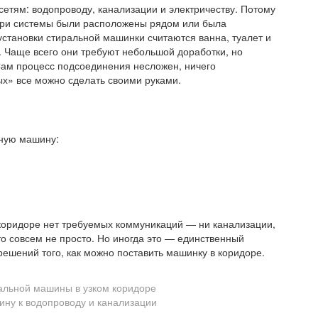
етям: водопроводу, канализации и электричеству. Потому
е три системы были расположены рядом или была
становки стиральной машинки считаются ванна, туалет и
. Чаще всего они требуют небольшой доработки, но
Сам процесс подсоединения несложен, ничего
ых» все можно сделать своими руками.
ьную машину:
оридоре нет требуемых коммуникаций — ни канализации,
что совсем не просто. Но иногда это — единственный
решений того, как можно поставить машинку в коридоре.
альной машины в узком коридоре