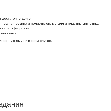
т достаточно долго.
тносятся резина и полиэтилен, металл и пластик, синтетика.
ена фитофторозом.
имикатами.
омпостную яму ни в коем случае.
здания