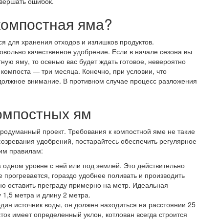
вершать ошибок.
компостная яма?
я для хранения отходов и излишков продуктов.
овольно качественное удобрение. Если в начале сезона вы
ую яму, то осенью вас будет ждать готовое, невероятно
компоста — три месяца. Конечно, при условии, что
должное внимание. В противном случае процесс разложения
омпостных ям
родуманный проект. Требования к компостной яме не такие
 созревания удобрений, постарайтесь обеспечить регулярное
тим правилам:
а одном уровне с ней или под землей. Это действительно
е прогревается, гораздо удобнее поливать и производить
 но оставить преграду примерно на метр. Идеальная
1,5 метра и длину 2 метра.
 один источник воды, он должен находиться на расстоянии 25
ток имеет определенный уклон, котлован всегда строится