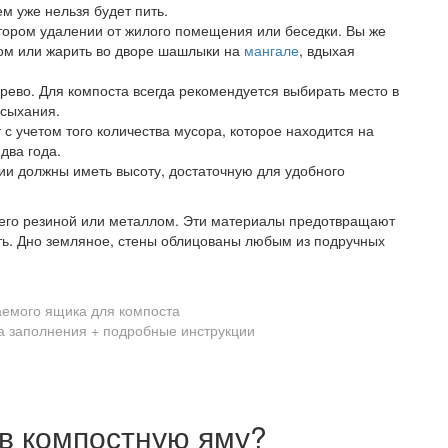
ем уже нельзя будет пить.
тором удалении от жилого помещения или беседки. Вы же
хом или жарить во дворе шашлыки на
мангале
, вдыхая
ерево. Для компоста всегда рекомендуется выбирать место в
есыхания.
с учетом того количества мусора, которое находится на
два года.
ии должны иметь высоту, достаточную для удобного
 его резиной или металлом. Эти материалы предотвращают
ть. Дно земляное, стены облицованы любым из подручных
емого ящика для компоста
в компостную яму?