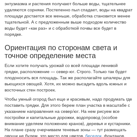
энтузиазма и растения получают больше воды, тщательнее
удаляются сорняки. Постепенно пыл спадает, воды на квадрат
площади достается все меньше, обработка становится менее
тщательной. А с предложенным выше подходом количество
воды будет «как раз» и с обработкой почвы все будет в
порядке.
Ориентация по сторонам света и
точное определение места
Если хотите получать урожай со всей площади ленивой
грядки, расположение — север-юг. Строго. Только так будет
плодоносить вся площадь. Так же располагайте шпалеры для
вьющихся овощей. Хотя, их можно высадить вдоль южных и
восточных стен построек.
Чтобы умный огород был еще и красивым, надо продумать где
поставить грядки. Для этого берем план участка в масштабе с
указанием направления на север/юг. На нем рисуем все
постройки и капитальные дорожки, водопровод (особое
внимание уделяем положению кранов), деревья и кустарники.
На плане сразу очерчиваем теневые зоны — тут размещать
овощи не будем, это место для цветов,
беседок
, фонтанов.