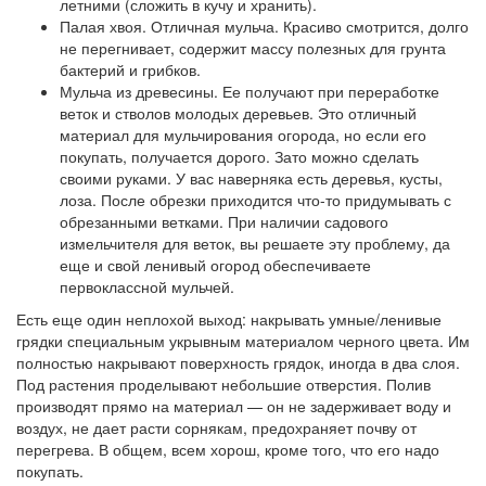
летними (сложить в кучу и хранить).
Палая хвоя. Отличная мульча. Красиво смотрится, долго
не перегнивает, содержит массу полезных для грунта
бактерий и грибков.
Мульча из древесины. Ее получают при переработке
веток и стволов молодых деревьев. Это отличный
материал для мульчирования огорода, но если его
покупать, получается дорого. Зато можно сделать
своими руками. У вас наверняка есть деревья, кусты,
лоза. После обрезки приходится что-то придумывать с
обрезанными ветками. При наличии садового
измельчителя для веток, вы решаете эту проблему, да
еще и свой ленивый огород обеспечиваете
первоклассной мульчей.
Есть еще один неплохой выход: накрывать умные/ленивые
грядки специальным укрывным материалом черного цвета. Им
полностью накрывают поверхность грядок, иногда в два слоя.
Под растения проделывают небольшие отверстия. Полив
производят прямо на материал — он не задерживает воду и
воздух, не дает расти сорнякам, предохраняет почву от
перегрева. В общем, всем хорош, кроме того, что его надо
покупать.