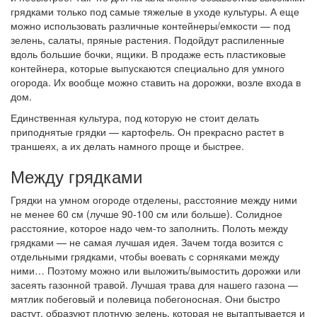
грядками только под самые тяжелые в уходе культуры. А еще
можно использовать различные контейнеры/емкости — под
зелень, салаты, пряные растения. Подойдут распиленные
вдоль большие бочки, ящики. В продаже есть пластиковые
контейнера, которые выпускаются специально для умного
огорода. Их вообще можно ставить на дорожки, возле входа в
дом.
Единственная культура, под которую не стоит делать
приподнятые грядки — картофель. Он прекрасно растет в
траншеях, а их делать намного проще и быстрее.
Между грядками
Грядки на умном огороде отделены, расстояние между ними
не менее 60 см (лучше 90-100 см или больше). Солидное
расстояние, которое надо чем-то заполнить. Полоть между
грядками — не самая лучшая идея. Зачем тогда возится с
отдельными грядками, чтобы воевать с сорняками между
ними… Поэтому можно или выложить/вымостить дорожки или
засеять газонной травой. Лучшая трава для нашего газона —
мятлик побеговый и полевица побегоносная. Они быстро
растут, образуют плотную зелень, которая не вытаптывается и