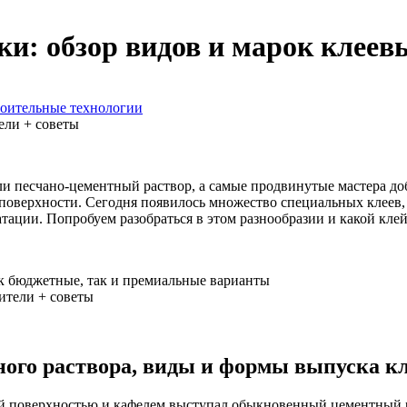
и: обзор видов и марок клеев
роительные технологии
ели + советы
и песчано-цементный раствор, а самые продвинутые мастера до
т поверхности. Сегодня появилось множество специальных клеев
тации. Попробуем разобраться в этом разнообразии и какой кле
к бюджетные, так и премиальные варианты
ного раствора, виды и формы выпуска к
ой поверхностью и кафелем выступал обыкновенный цементный р