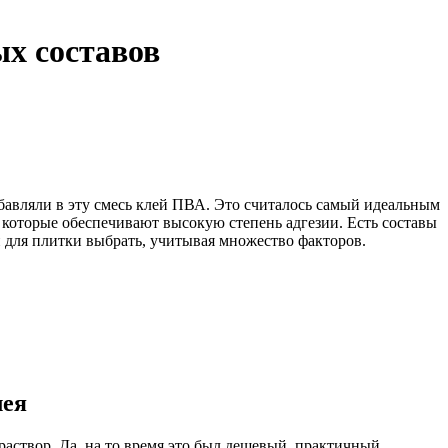
ых составов
бавляли в эту смесь клей ПВА. Это считалось самый идеальным
, которые обеспечивают высокую степень адгезии. Есть составы
й для плитки выбрать, учитывая множество факторов.
лея
аствор. Да, на то время это был дешевый, практичный