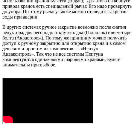
использовании кранов Бугатти (Bugatti). Для этого на корпусе
привода кранов есть специальный рычаг. Его надо провернуть
до упора. По этому рычагу также можно отследить закрытие
воды при аварии.
В других системах ручное закрытие возможно после снятия
редуктора, для чего надо открутить два (Гидролок) или четыре
болта (Аквасторож). По тому же принципу можно получить
доступ к ручному закрытию или открытию крана и в самом
дешевом и простом из комплектов — «Нептун
Акваконтроль». Так что не все системы Нептуна
комплектуются одинаковыми шаровыми кранами. Будьте
внимательны при выборе.