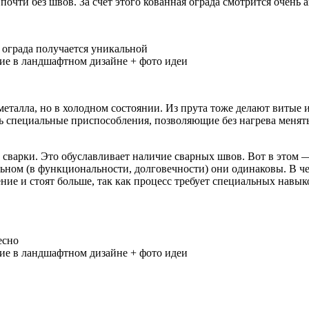
почти без швов. За счет этого кованная ограда смотрится очень 
 ограда получается уникальной
металла, но в холодном состоянии. Из прута тоже делают витые
ь специальные приспособления, позволяющие без нагрева менять
т сварки. Это обуславливает наличие сварных швов. Вот в этом
льном (в функциональности, долговечности) они одинаковы. В ч
ние и стоят больше, так как процесс требует специальных навы
есно