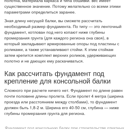
полотна, материала каркаса и типа обшивки: вес имеет
существенное значение. Потому желательно со всеми этими
параметрами определиться заранее.
Зная длину несущей балки, вы сможете рассчитать
необходимый размер фундамента. По типу — это ленточный
фундамент, котлован под него копают ниже глубины
промерзания грунта (для каждого региона она своя), в
который закладывают армированные опоры под пластины с
роликами, а также устанавливают стойки. К этим стойкам
затем крепится комплект верхних роликов, удерживающих
полотно и не дающих ему раскачиваться.
Как рассчитать фундамент под
крепление для консольной балки
Сложного при расчете ничего нет. Фундамент по длине равен
почти половине длины пролета. Если пролет 4 метра (ширина
проезда или расстоянием между столбами), то фундамент
должен быть 1,8-2 м. Ширина его 40-50 см, глубина — ниже
глубины промерзания грунта для региона.
Фундамент под консольную балку при строительстве откатных