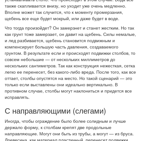
также скапливается внизу, но уходит уже очень медленно.
Вполне может так случится, что к моменту промерзания,
щебень все еще будет мокрый, или даже будет в воде.
Что тогда произойдет? Он замерзнет и станет жестким. Но так
как грунт тоже замерзает, он давит на щебень. Силы немалые,
и лед разбивается, щебень становится подвижным и
компенсирует большую часть давления, создаваемого
грунтом. В результате если и происходят подвижки столбов, то
совсем небольшие — от нескольких миллиметров до
нескольких сантиметров. Так как конструкция нежесткая, сетка
легко ее перенесет, без какого-либо вреда. После того, как все
оттает, столбы опустятся на место. Но такой сценарий — это
только если выставлены они идеально вертикально. В
противном случае, столбы могут наклониться и придется все
исправлять.
С направляющими (слегами)
Иногда, чтобы ограждение было более солидным и лучше
держало форму, к столбам крепят две продольные
направляющие. Могут они быть из трубы, а могут — из бруса.
Древесина, как материал пластичный, перенесет подвижки